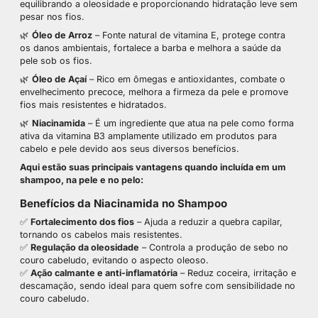
equilibrando a oleosidade e proporcionando hidratação leve sem
pesar nos fios.
🌿
Óleo de Arroz
– Fonte natural de
vitamina E
, protege contra
os danos ambientais, fortalece a barba e melhora a saúde da
pele sob os fios.
🌿
Óleo de Açaí
– Rico em ômegas e antioxidantes,
combate o
envelhecimento precoce
, melhora a firmeza da pele e promove
fios mais resistentes e hidratados.
🌿
Niacinamida
– É um ingrediente
que atua na pele como forma
ativa da vitamina B3
amplamente utilizado em produtos para
cabelo e pele devido aos seus diversos benefícios.
Aqui estão suas principais vantagens quando incluída em um
shampoo
, na pele e no pelo:
Benefícios da Niacinamida no Shampoo
✅
Fortalecimento dos fios
– Ajuda a reduzir a quebra capilar,
tornando os cabelos mais resistentes.
✅
Regulação da oleosidade
– Controla a produção de sebo no
couro cabeludo, evitando o aspecto oleoso.
✅
Ação calmante e anti-inflamatória
– Reduz coceira, irritação e
descamação, sendo ideal para quem sofre com sensibilidade no
couro cabeludo.