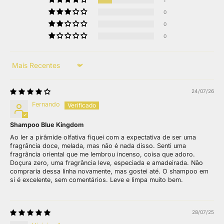
0
0
0
Sort by
24/07/26
Fernando
Shampoo Blue Kingdom
Ao ler a pirâmide olfativa fiquei com a expectativa de ser uma
fragrância doce, melada, mas não é nada disso. Senti uma
fragrância oriental que me lembrou incenso, coisa que adoro.
Doçura zero, uma fragrância leve, especiada e amadeirada. Não
compraria dessa linha novamente, mas gostei até. O shampoo em
si é excelente, sem comentários. Leve e limpa muito bem.
28/07/25