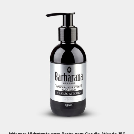
Máscara Hidratante para Barba com Carvão Ativado 150